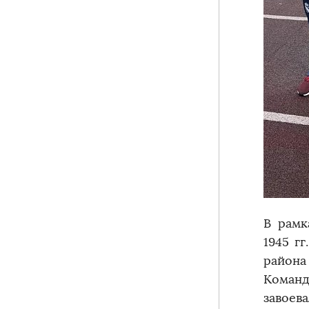
В рамк
1945 г
района
Коман
завоева