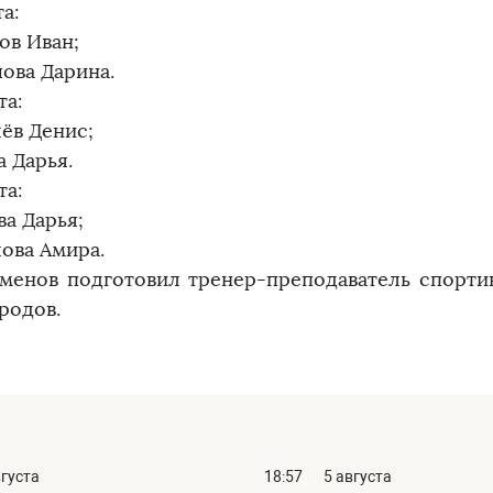
та:
ов Иван;
ова Дарина.
та:
лёв Денис;
а Дарья.
та:
ва Дарья;
лова Амира.
менов подготовил тренер-преподаватель спорт
родов.
вгуста
18:57
5 августа