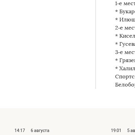
1‑е мес
* Букар
* Илюш
2‑е мес
* Кисе
* Гусев
3‑е мес
* Грязе
* Хали
Спортс
Белобо
14:17
6 августа
19:01
5 а