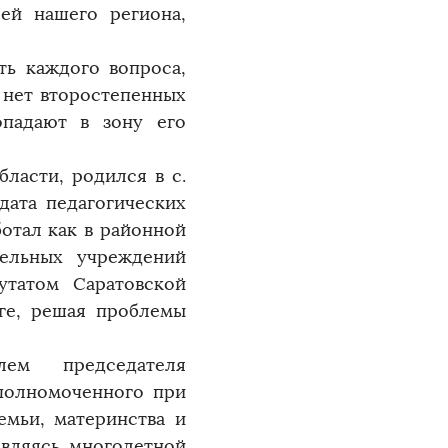
ей нашего региона,
ть каждого вопроса,
 нет второстепенных
падают в зону его
ласти, родился в с.
дата педагогических
ботал как в районной
тельных учреждений
утатом Саратовской
уге, решая проблемы
лем председателя
уполномоченного при
емьи, материнства и
являясь многодетной