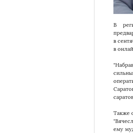
В рег
предва
в сент
в онлай
"Набра
сильны
операт
Сарато
сарато
Также 
"Вячес
ему му