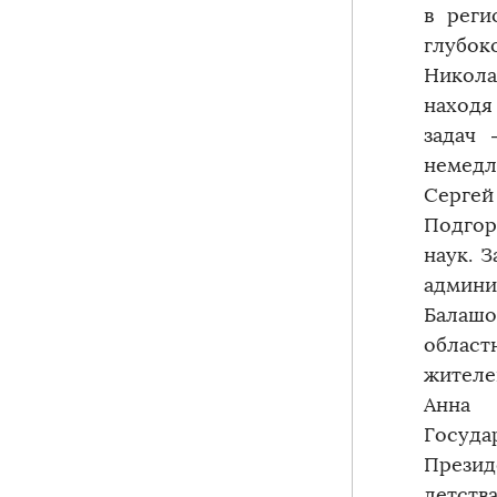
в реги
глубок
Никола
находя
задач
немедл
Сергей
Подгор
наук. 
админи
Балашо
област
жителе
Анна 
Госуда
Презид
детств