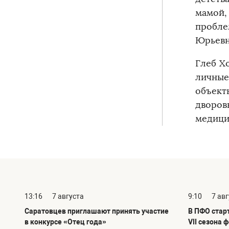
мамой,
пробле
Юрьевн
Глеб Х
личные
объект
дворо
медици
13:16
7 августа
9:10
7 ав
Саратовцев приглашают принять участие
В ПФО стар
в конкурсе «Отец года»
VII сезона 