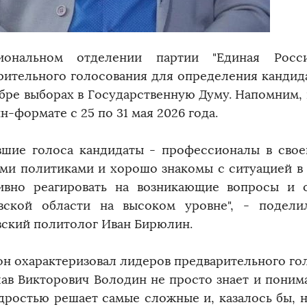
иональном отделении партии "Единая Росс
рительного голосования для определения кандид
ябре выборах в Государственную Думу. Напомним,
н-формате с 25 по 31 мая 2026 года.
вшие голоса кандидаты - профессионалы в свое
ми политиками и хорошо знакомы с ситуацией в 
ивно реагировать на возникающие вопросы и о
вской области на высоком уровне", - подел
вский политолог Иван Бирюлин.
он охарактеризовал лидеров предварительного гол
лав Викторович Володин не просто знает и поним
дростью решает самые сложные и, казалось бы, 