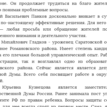
оне. Он продолжает трудиться на благо жител
о понимая проблемные вопросы.
й Васильевич Панков досконально вникает в су
 по-настоящему эффективные решения. Для него
 — любая просьба или обращение жителей по
енного внимания и деятельного участия.
 Михайлович Гладков - уроженец Саратовской об
ное Романовского района. Имеет степень канди
За его плечами большой управленческий опыт. Ра
страции, так и возглавлял одно из образова
вского района. Сейчас является является деп
ной Думы. Всего себя посвящает работе в окр
й.
Юрьевна Кузнецова является заместите
рственной Думы России. Ранее занимала пост 
енте РФ по правам ребенка. Вопросы защиты с
а для нее всегда стоят на первом месте. Сама, 