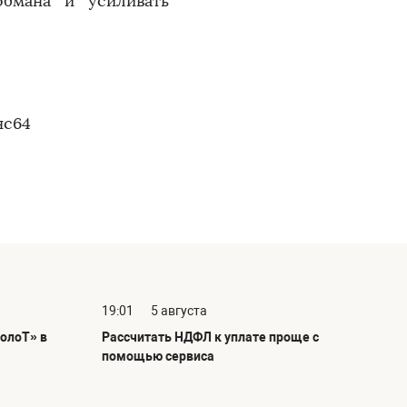
обмана и усиливать
нс64
19:01
5 августа
олоТ» в
Рассчитать НДФЛ к уплате проще с
помощью сервиса