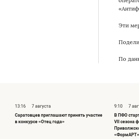
операт
«Антиф
Эти ме
Подели
По дан
13:16
7 августа
9:10
7 ав
Саратовцев приглашают принять участие
В ПФО стар
в конкурсе «Отец года»
VII сезона 
Приволжско
«ФормАРТ