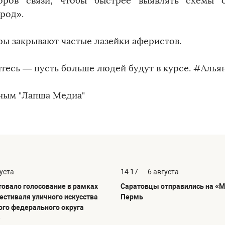
оров связи, чтобы быстрее выявлять схемы 
род».
ры закрывают частые лазейки аферистов.
тесь — пусть больше людей будут в курсе. #Алья
ным "Лапша Медиа"
густа
14:17
6 августа
товало голосование в рамках
Саратовцы отправились на «М
фестиваля уличного искусства
Пермь
го федерального округа
»