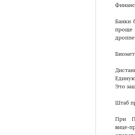
Финанс
Банки 
проще
дроппе
Биомет
Дистан
Единую
Это за
Штаб п
При П
вице‑п