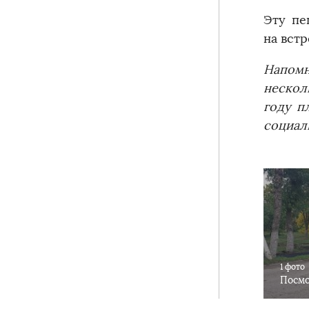
Эту пе
на встр
Напомн
нескол
году п
социал
1 фото
Посмо