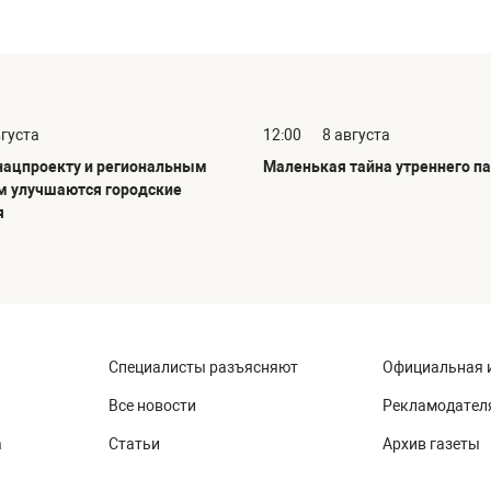
вгуста
12:00
8 августа
нацпроекту и региональным
Маленькая тайна утреннего п
 улучшаются городские
я
Специалисты разъясняют
Официальная 
Все новости
Рекламодател
а
Статьи
Архив газеты