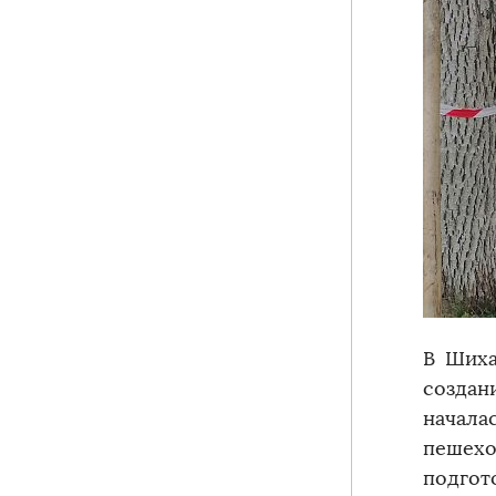
В Шиха
создан
начал
пешех
подгот