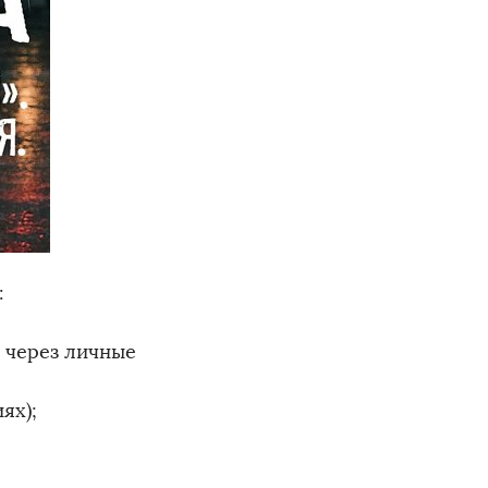
:
, через личные
ях);