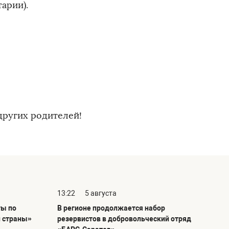
арии).
других родителей!
13:22
5 августа
ты по
В регионе продолжается набор
й страны»
резервистов в добровольческий отряд