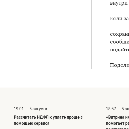
внутри
Если з
сохран
сообщит
подайт
Подели
19:01
5 августа
18:57
5 а
Рассчитать НДФЛ к уплате проще с
«Витрина и
помощью сервиса
помогает р