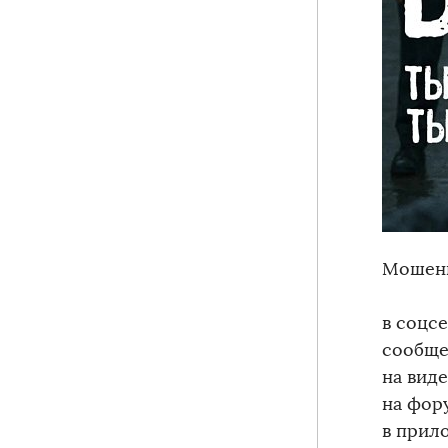
Мошенн
в соцс
сообще
на вид
на фору
в прил