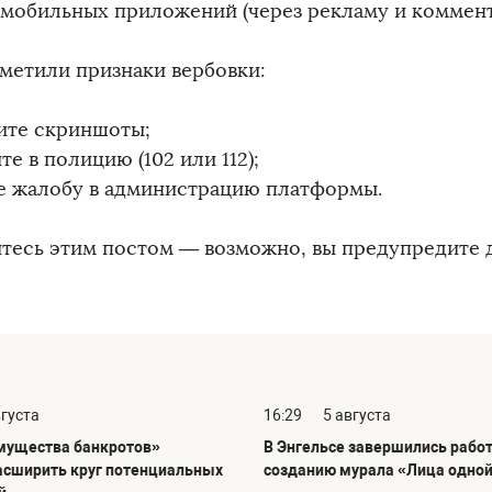
 мобильных приложений (через рекламу и коммент
аметили признаки вербовки:
ите скриншоты;
е в полицию (102 или 112);
е жалобу в администрацию платформы.
тесь этим постом — возможно, вы предупредите 
вгуста
16:29
5 августа
мущества банкротов»
В Энгельсе завершились рабо
асширить круг потенциальных
созданию мурала «Лица одно