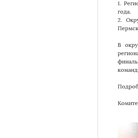
1. Рег
года.
2. Окр
Пермск
В окр
регион
финал
команд
Подроб
Комите