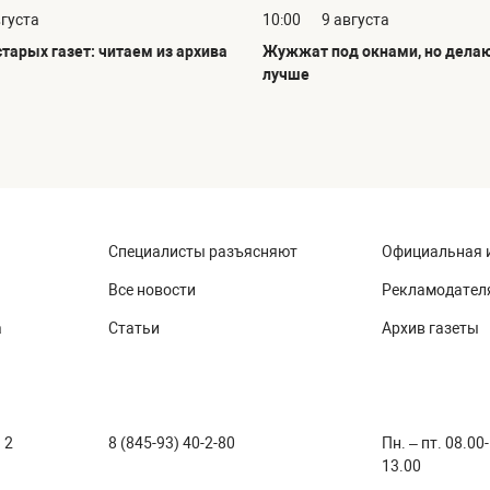
вгуста
10:00
9 августа
тарых газет: читаем из архива
Жужжат под окнами, но делаю
лучше
Специалисты разъясняют
Официальная 
Все новости
Рекламодател
а
Статьи
Архив газеты
 2
8 (845-93) 40-2-80
Пн. – пт. 08.00
13.00