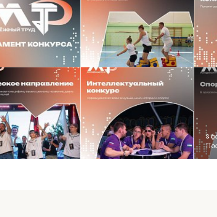
8 ф
Пос